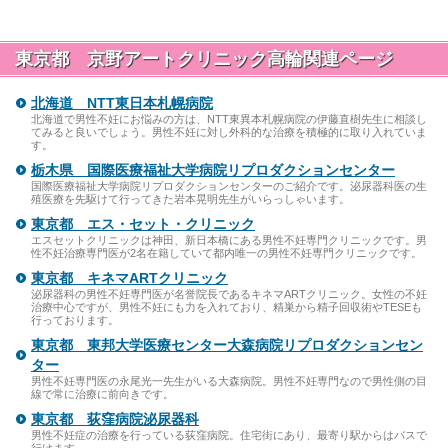
東京都 京野アートクリニック高輪関連ページ
北海道 NTT東日本札幌病院
北海道で男性不妊にお悩みの方は、NTT東異本札幌病院の伊藤直樹先生に相談し
てみると良いでしょう。男性不妊に対し外科的な治療を積極的に取り入れていま
す。
栃木県 国際医療福祉大学病院リプロダクションセンター
国際医療福祉大学病院リプロダクションセンターのご紹介です。泌尿器科医の生
殖医療を先駆けて行ってきた岩本晃明先生がいらっしゃいます。
東京都 エス・セット・クリニック
エスセットクリニックは神田、新日本橋にある男性不妊専門クリニックです。男
性不妊治療専門医が2名在籍していて都内唯一の男性不妊専門クリニックです。
東京都 キネマARTクリニック
泌尿器科の男性不妊専門医が名誉院長であるキネマARTクリニック。女性の不妊
治療中心ですが、男性不妊にも力を入れており、精巣から精子回収術やTESEも
行っております。
東京都 東邦大学医療センター大森病院リプロダクションセン
ター
男性不妊専門医の永尾光一先生がいる大森病院。男性不妊専門なので男性側の目
線で常に治療に前向きです。
東京都 荻窪病院泌尿器科
男性不妊症の治療を行っている荻窪病院。住宅街にあり、最寄り駅からはバスで