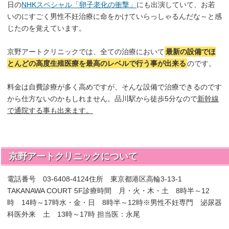
日の
NHKスペシャル「卵子老化の衝撃」
にも出演していて、お若
いのにすごく男性不妊治療に命をかけていらっしゃるんだな～と感
じたのを覚えています。
京野アートクリニックでは、全ての治療において
最新の設備でほ
とんどの高度生殖医療を最高のレベルで行う事が出来る
のです。
料金は自費診療が多く高めですが、そんな設備で治療できるのです
から仕方ないのかもしれません。品川駅から徒歩5分なので
新幹線
で通院する事も出来ます。
京野アートクリニックについて
電話番号 03-6408-4124住所 東京都港区高輪3-13-1
TAKANAWA COURT 5F診療時間 月・火・木・土 8時半～12
時 14時～17時水・金・日 8時半～12時※男性不妊専門 泌尿器
科医外来 土 13時～17時 担当医：永尾