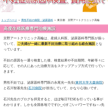
トップページ
＞
男性不妊の病院・泌尿器科
＞ 東京都 京野アートクリニック高輪
高度生殖医療専門治療施設
京野アートクリニック高輪は、産婦人科医、泌尿器科専門医が揃っ
ていて、
ご夫婦が一緒に最新不妊治療に取り組める総合施設
とな
っています。
不妊の原因を一通り検査した後、検査結果や不妊期間、年齢等々に
応じて、その人にあった治療方法をステップアップ方式で行ってい
きます。
男性不妊では、泌尿器科専門医の永尾光一先生(
東邦大学大森病院
)
と石川智基先生(
石川病院
)が担当していて、かなり心強いです。
石川先生のブログを拝見すると、ほぼ毎日TESEを行っている事が
わかります。しかも全国各地でです(>_<)すごいパワーですね～♪先