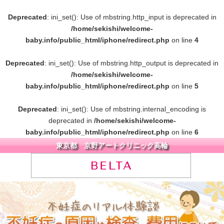
Deprecated
: ini_set(): Use of mbstring.http_input is deprecated in
/home/sekishi/welcome-
baby.info/public_html/iphone/redirect.php
on line
4
Deprecated
: ini_set(): Use of mbstring.http_output is deprecated in
/home/sekishi/welcome-
baby.info/public_html/iphone/redirect.php
on line
5
Deprecated
: ini_set(): Use of mbstring.internal_encoding is
deprecated in
/home/sekishi/welcome-
baby.info/public_html/iphone/redirect.php
on line
6
東京都 京野アートクリニック高輪