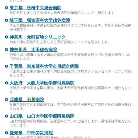
行けます。
東京都 板橋中央総合病院
男性不妊を取り扱う板橋中央総合病院泌尿器科についてご紹介します。
埼玉県 獨協医科大学越谷病院
埼玉県獨協医科大学越谷病院の泌尿器科について紹介します。男性不妊症の治療
が可能です。
神奈川 元町宮地クリニック
神奈川県の男性不妊を取り扱う元町宮地クリニックを紹介します。
神奈川県 太田総合病院
神奈川県川崎市にある太田総合病院の男性不妊治療を行っている泌尿器科につい
て紹介します。
千葉県 東京歯科大学市川総合病院
千葉県にある東京歯科大学市川総合病院のリプロダクションセンターについて紹
介します。
大阪府 大阪大学医学部付属病院
大阪府で男性不妊を取り扱う、大阪大学医学部付属病院泌尿器科のご紹介をしま
す。
兵庫県 石川病院
兵庫県姫路市の石川病院では、専門外来の生殖医療科にて男性不妊の治療が受け
られます。
山口県 山口大学医学部附属病院
山口大学医学部附属病院、泌尿器科についてご紹介します。男性不妊手術など行
っています。
愛知県 中部労災病院
愛知県の中部労災病院泌尿器かについてご紹介します。