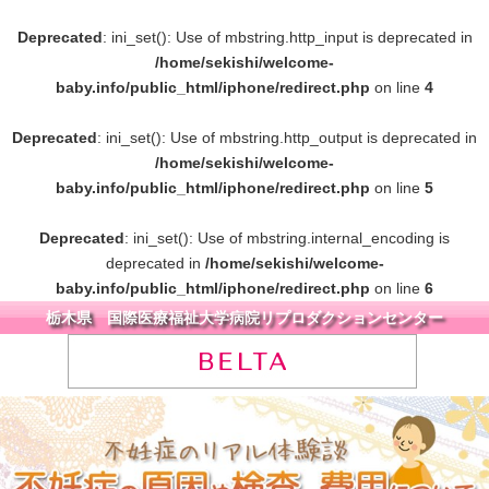
Deprecated
: ini_set(): Use of mbstring.http_input is deprecated in
/home/sekishi/welcome-
baby.info/public_html/iphone/redirect.php
on line
4
Deprecated
: ini_set(): Use of mbstring.http_output is deprecated in
/home/sekishi/welcome-
baby.info/public_html/iphone/redirect.php
on line
5
Deprecated
: ini_set(): Use of mbstring.internal_encoding is
deprecated in
/home/sekishi/welcome-
baby.info/public_html/iphone/redirect.php
on line
6
栃木県 国際医療福祉大学病院リプロダクションセンター