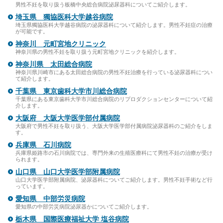
男性不妊を取り扱う板橋中央総合病院泌尿器科についてご紹介します。
埼玉県 獨協医科大学越谷病院
埼玉県獨協医科大学越谷病院の泌尿器科について紹介します。男性不妊症の治療
が可能です。
神奈川 元町宮地クリニック
神奈川県の男性不妊を取り扱う元町宮地クリニックを紹介します。
神奈川県 太田総合病院
神奈川県川崎市にある太田総合病院の男性不妊治療を行っている泌尿器科につい
て紹介します。
千葉県 東京歯科大学市川総合病院
千葉県にある東京歯科大学市川総合病院のリプロダクションセンターについて紹
介します。
大阪府 大阪大学医学部付属病院
大阪府で男性不妊を取り扱う、大阪大学医学部付属病院泌尿器科のご紹介をしま
す。
兵庫県 石川病院
兵庫県姫路市の石川病院では、専門外来の生殖医療科にて男性不妊の治療が受け
られます。
山口県 山口大学医学部附属病院
山口大学医学部附属病院、泌尿器科についてご紹介します。男性不妊手術など行
っています。
愛知県 中部労災病院
愛知県の中部労災病院泌尿器かについてご紹介します。
栃木県 国際医療福祉大学 塩谷病院